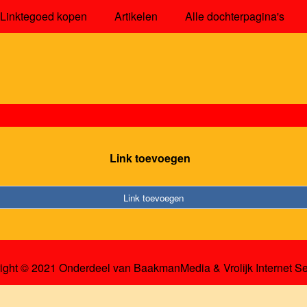
Linktegoed kopen
Artikelen
Alle dochterpagina's
Link toevoegen
Link toevoegen
ight © 2021 Onderdeel van
BaakmanMedia
&
Vrolijk Internet S