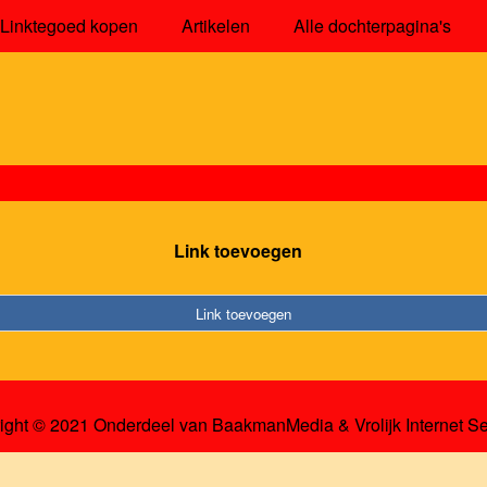
Linktegoed kopen
Artikelen
Alle dochterpagina's
Link toevoegen
Link toevoegen
ight © 2021 Onderdeel van
BaakmanMedia
&
Vrolijk Internet S